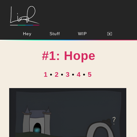
Hey
Stuff
WIP
✉️
#1: Hope
1
•
2
•
3
•
4
•
5